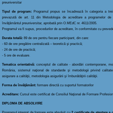
preuniversitar
Tipul de program:
Programul propus se încadrează în categoria a tre
prevazută de art. 11 din Metodologia de acreditare a programelor de 
învăţământul preuniversitar, aprobată prin O.MEdC nr. 4611/2005.
Programul va fi supus, procedurilor de acreditare, în conformitate cu preveder
Durata totală:
89 de ore pentru fiecare participant, din care:
- 60 de ore pregătire centralizată – teoretică şi practică;
- 24 de ore de practică;
- 5 ore de evaluare.
Tematica orientativă:
conceptul de calitate - abordări contemporane, modele
România, sistemul naţional de standarde şi metodologii privind calitat
asigurare a calităţii, metodologia asigurării şi îmbunătăţirii calităţii.
Forma de învăţământ:
formare directă cu suportul formatorilor
Acreditare:
Cursul este certificat de Consiliul Naţional de Formare Profesi
DIPLOMA DE ABSOLVIRE
Programul integrat de formare este absolvit cu
2 certificate de atestare 