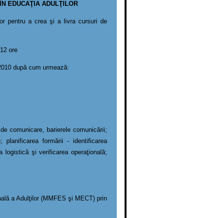
N EDUCAŢIA ADULŢILOR
ilor pentru a crea şi a livra cursuri de
 12 ore
t 2010 după cum urmează:
 de comunicare, barierele comunicării;
lanificarea formării - identificarea
 logistică şi verificarea operaţională;
onală a Adulţilor (MMFES şi MECT) prin