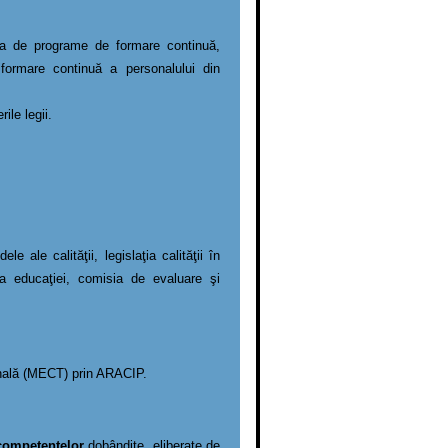
ia de programe de formare continuă,
formare continuă a personalului din
ile legii.
 ale calităţii, legislaţia calităţii în
ea educaţiei, comisia de evaluare şi
onală (MECT) prin ARACIP.
a competenţelor
dobândite, eliberate de