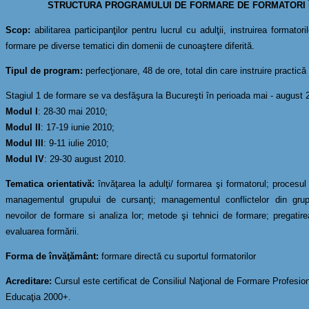
STRUCTURA PROGRAMULUI DE FORMARE DE FORMATORI Î
Scop:
abilitarea participanţilor pentru lucrul cu adulţii, instruirea formator
formare pe diverse tematici din domenii de cunoaştere diferită.
Tipul de program:
perfecţionare, 48 de ore, total din care instruire practică
Stagiul 1 de formare se va desfăşura la Bucureşti în perioada mai - augus
Modul I
: 28-30 mai 2010;
Modul II
: 17-19 iunie 2010;
Modul III
: 9-11 iulie 2010;
Modul IV
: 29-30 august 2010.
Tematica orientativă:
învăţarea la adulţi/ formarea şi formatorul; procesul
managementul grupului de cursanţi; managementul conflictelor din grup; p
nevoilor de formare si analiza lor; metode şi tehnici de formare; pregatirea
evaluarea formării.
Forma de învăţământ:
formare directă cu suportul formatorilor
Acreditare:
Cursul este certificat de Consiliul Naţional de Formare Profesi
Educaţia 2000+.