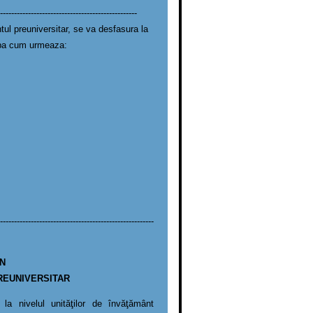
-------------------------------------------------
tul preuniversitar, se va desfasura la
upa cum urmeaza:
-------------------------------------------------------
ÎN
REUNIVERSITAR
 la nivelul unităţilor de învăţământ